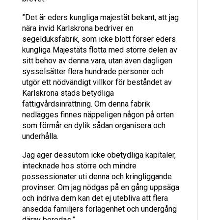
”Det är eders kungliga majestät bekant, att jag
nära invid Karlskrona bedriver en
segelduksfabrik, som icke blott förser eders
kungliga Majestäts flotta med större delen av
sitt behov av denna vara, utan även dagligen
sysselsätter flera hundrade personer och
utgör ett nödvändigt villkor för beståndet av
Karlskrona stads betydliga
fattigvårdsinrättning. Om denna fabrik
nedlägges finnes näppeligen någon på orten
som förmår en dylik sådan organisera och
underhålla.
Jag äger dessutom icke obetydliga kapitaler,
intecknade hos större och mindre
possessionater uti denna och kringliggande
provinser. Om jag nödgas på en gång uppsäga
och indriva dem kan det ej utebliva att flera
ansedda familjers förlägenhet och undergång
därav beredas.”