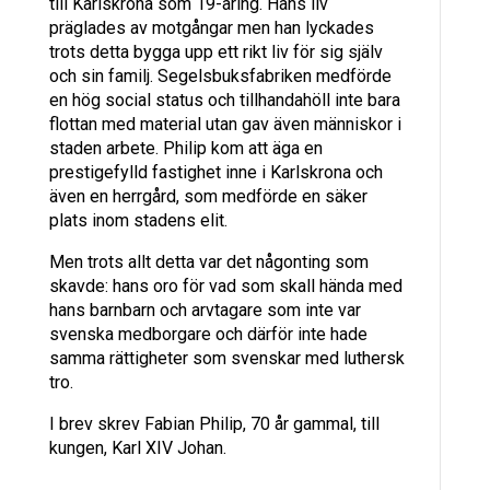
till Karlskrona som 19-åring. Hans liv
präglades av motgångar men han lyckades
trots detta bygga upp ett rikt liv för sig själv
och sin familj. Segelsbuksfabriken medförde
en hög social status och tillhandahöll inte bara
flottan med material utan gav även människor i
staden arbete. Philip kom att äga en
prestigefylld fastighet inne i Karlskrona och
även en herrgård, som medförde en säker
plats inom stadens elit.
Men trots allt detta var det någonting som
skavde: hans oro för vad som skall hända med
hans barnbarn och arvtagare som inte var
svenska medborgare och därför inte hade
samma rättigheter som svenskar med luthersk
tro.
I brev skrev Fabian Philip, 70 år gammal, till
kungen, Karl XIV Johan.