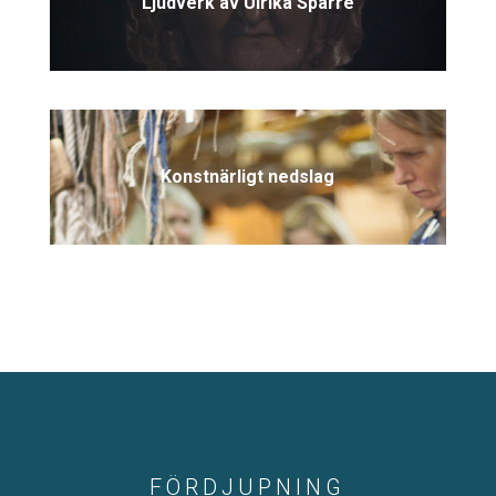
Ljudverk av Ulrika Sparre
Konstnärligt nedslag
FÖRDJUPNING