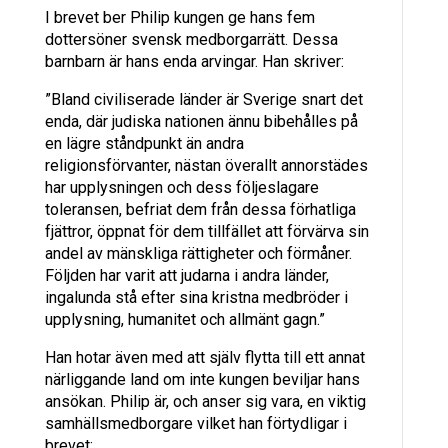
I brevet ber Philip kungen ge hans fem
dottersöner svensk medborgarrätt. Dessa
barnbarn är hans enda arvingar. Han skriver:
”Bland civiliserade länder är Sverige snart det
enda, där judiska nationen ännu bibehålles på
en lägre ståndpunkt än andra
religionsförvanter, nästan överallt annorstädes
har upplysningen och dess följeslagare
toleransen, befriat dem från dessa förhatliga
fjättror, öppnat för dem tillfället att förvärva sin
andel av mänskliga rättigheter och förmåner.
Följden har varit att judarna i andra länder,
ingalunda stå efter sina kristna medbröder i
upplysning, humanitet och allmänt gagn.”
Han hotar även med att själv flytta till ett annat
närliggande land om inte kungen beviljar hans
ansökan. Philip är, och anser sig vara, en viktig
samhällsmedborgare vilket han förtydligar i
brevet: