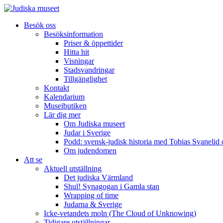
Besök oss
Besöksinformation
Priser & öppettider
Hitta hit
Visningar
Stadsvandringar
Tillgänglighet
Kontakt
Kalendarium
Museibutiken
Lär dig mer
Om Judiska museet
Judar i Sverige
Podd: svensk-judisk historia med Tobias Svanelid
Om judendomen
Att se
Aktuell utställning
Det judiska Värmland
Shul! Synagogan i Gamla stan
Wrapping of time
Judarna & Sverige
Icke-vetandets moln (The Cloud of Unknowing)
Tidigare utställningar