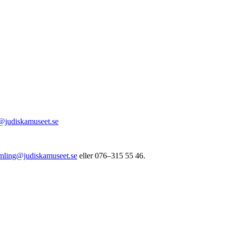
@judiskamuseet.se
mling@judiskamuseet.se
eller
076–315 55 46
.