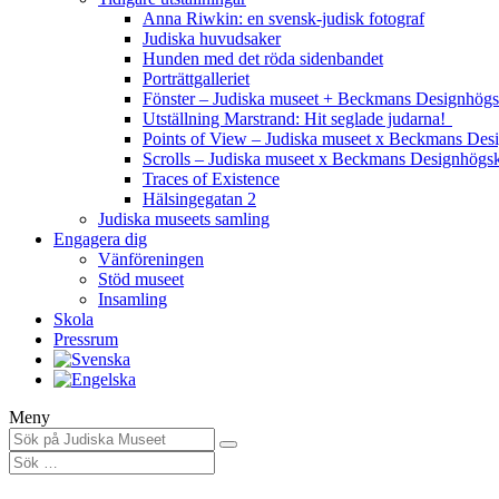
Anna Riwkin: en svensk-judisk fotograf
Judiska huvudsaker
Hunden med det röda sidenbandet
Porträttgalleriet
Fönster – Judiska museet + Beckmans Designhögs
Utställning Marstrand: Hit seglade judarna!
Points of View – Judiska museet x Beckmans Des
Scrolls – Judiska museet x Beckmans Designhögs
Traces of Existence
Hälsingegatan 2
Judiska museets samling
Engagera dig
Vänföreningen
Stöd museet
Insamling
Skola
Pressrum
Meny
Sök
efter: