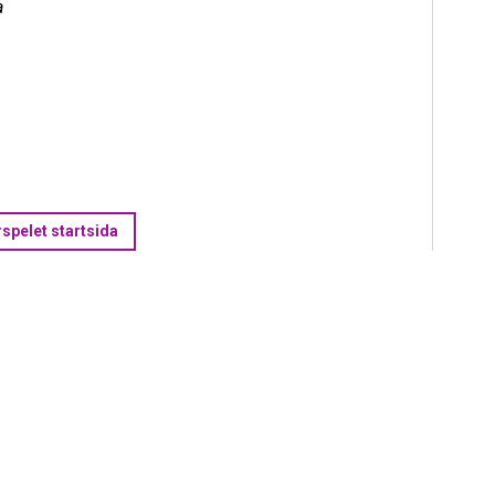
a
pelet startsida