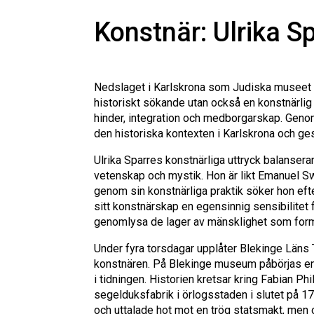
Konstnär: Ulrika S
Nedslaget i Karlskrona som Judiska museet g
historiskt sökande utan också en konstnärlig 
hinder, integration och medborgarskap. Geno
den historiska kontexten i Karlskrona och ges
Ulrika Sparres konstnärliga uttryck balanser
vetenskap och mystik. Hon är likt Emanuel 
genom sin konstnärliga praktik söker hon efte
sitt konstnärskap en egensinnig sensibilitet
genomlysa de lager av mänsklighet som form
Under fyra torsdagar upplåter Blekinge Läns 
konstnären. På Blekinge museum påbörjas en 
i tidningen. Historien kretsar kring Fabian Ph
segelduksfabrik i örlogsstaden i slutet på 170
och uttalade hot mot en trög statsmakt, men