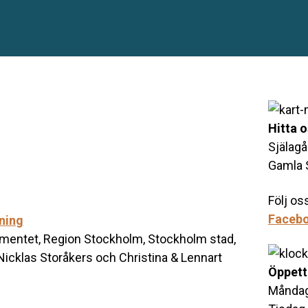
Hitta 
Själag
Gamla 
Följ os
Faceb
sning
mentet, Region Stockholm, Stockholm stad,
 Nicklas Storåkers och Christina & Lennart
Öppett
Måndag