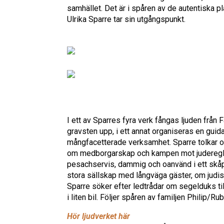
samhället. Det är i spåren av de autentiska p
Ulrika Sparre tar sin utgångspunkt.
I ett av Sparres fyra verk fångas ljuden från
gravsten upp, i ett annat organiseras en guida
mångfacetterade verksamhet. Sparre tolkar 
om medborgarskap och kampen mot juderegleme
pesachservis, dammig och oanvänd i ett skåp 
stora sällskap med långväga gäster, om judisk
Sparre söker efter ledtrådar om segelduks t
i liten bil. Följer spåren av familjen Philip/
Hör ljudverket här