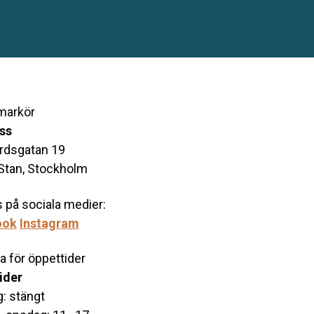
oss
årdsgatan 19
Stan, Stockholm
s på sociala medier:
ook
Instagram
ider
: stängt