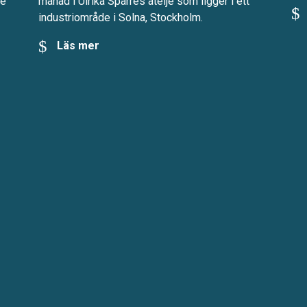
te
månad i Ulrika Sparres ateljé som ligger i ett
industriområde i Solna, Stockholm.
Läs mer