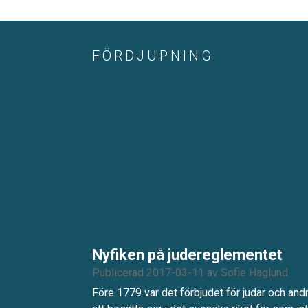
FÖRDJUPNING
Nyfiken på judereglementet
Publicerad 2017-03-11
av
Sofie Haglund
Före 1779 var det förbjudet för judar och and