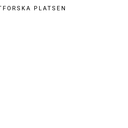
TFORSKA PLATSEN
Introduktion
Ankomsten
Spelreglerna ändras