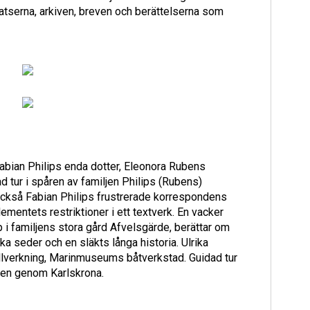
latserna, arkiven, breven och berättelserna som
 Fabian Philips enda dotter, Eleonora Rubens
d tur i spåren av familjen Philips (Rubens)
också Fabian Philips frustrerade korrespondens
ntets restriktioner i ett textverk. En vacker
i familjens stora gård Afvelsgärde, berättar om
a seder och en släkts långa historia. Ulrika
illverkning, Marinmuseums båtverkstad. Guidad tur
Ruben genom Karlskrona.