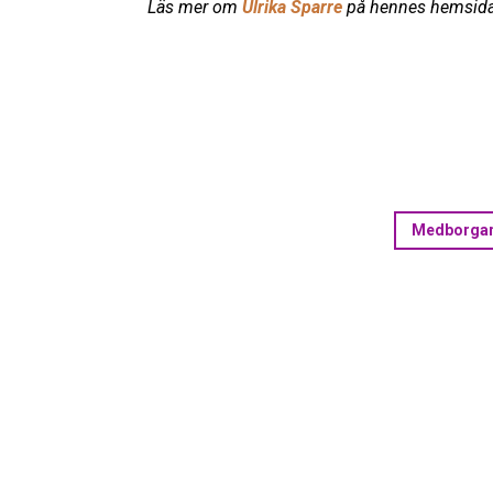
Läs mer om
Ulrika Sparre
på hennes hemsid
Medborgars