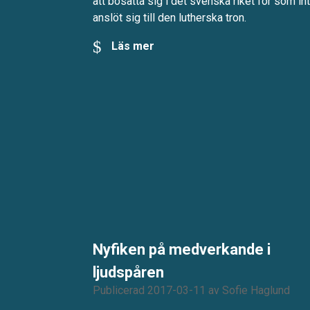
att bosätta sig i det svenska riket för som in
anslöt sig till den lutherska tron.
Läs mer
Nyfiken på medverkande i
ljudspåren
Publicerad 2017-03-11
av
Sofie Haglund