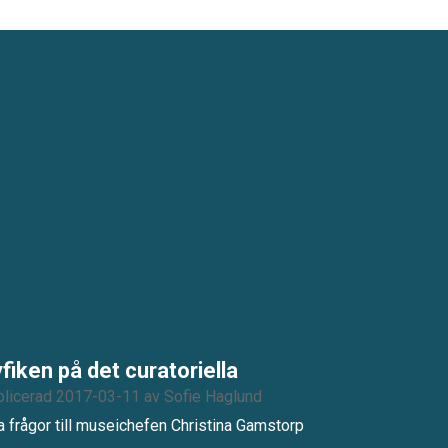
fiken på det curatoriella
licerad 2017-03-11
av
Sofie Haglund
a frågor till museichefen Christina Gamstorp