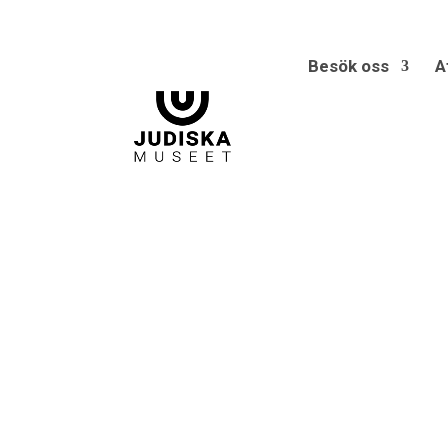
Besök oss
A
DET K