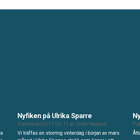
Nyfiken på Ulrika Sparre
Ny
Publicerad 2017-03-11
av
Sofie Haglund
Pub
ra
Vi träffas en stormig vinterdag i början av mars
Ått