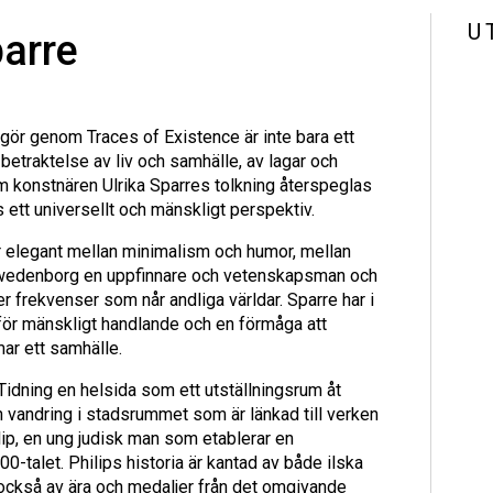
U
parre
ör genom Traces of Existence är inte bara ett
betraktelse av liv och samhälle, av lagar och
m konstnären Ulrika Sparres tolkning återspeglas
 ett universellt och mänskligt perspektiv.
ar elegant mellan minimalism och humor, mellan
Swedenborg en uppfinnare och vetenskapsman och
r frekvenser som når andliga världar. Sparre har i
 för mänskligt handlande och en förmåga att
ar ett samhälle.
Tidning en helsida som ett utställningsrum åt
vandring i stadsrummet som är länkad till verken
ilip, en ung judisk man som etablerar en
0-talet. Philips historia är kantad av både ilska
 också av ära och medaljer från det omgivande