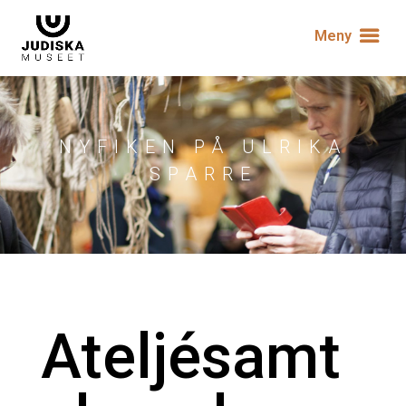
Meny
NYFIKEN PÅ ULRIKA
SPARRE
Ateljésamt