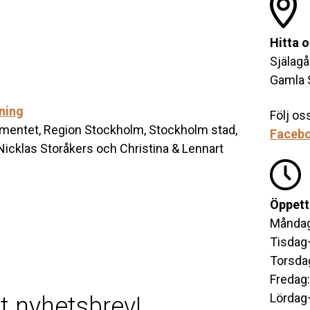
Hitta 
Själag
Gamla 
sning
Följ os
mentet, Region Stockholm, Stockholm stad,
Faceb
 Nicklas Storåkers och Christina & Lennart
Öppett
Måndag
Tisdag
Torsda
Fredag
Lördag
t nyhetsbrev!