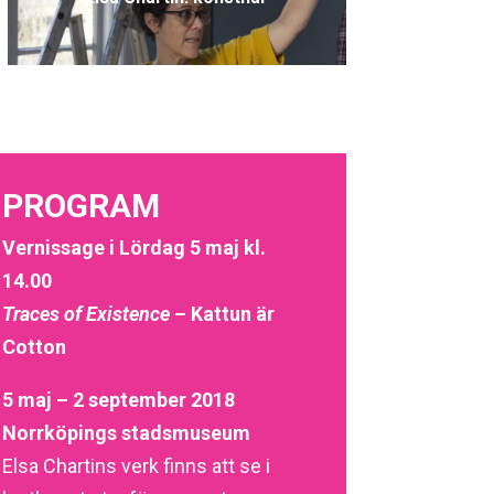
PROGRAM
Vernissage i Lördag 5 maj kl.
14.00
Traces of Existence
– Kattun är
Cotton
5 maj – 2 september 2018
Norrköpings stadsmuseum
Elsa Chartins verk finns att se i