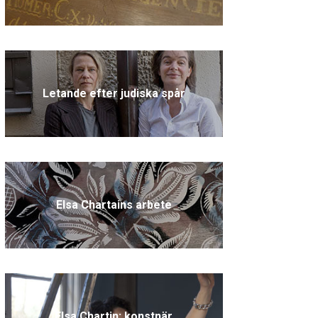
Letande efter judiska spår
Elsa Chartains arbete
Elsa Chartin: konstnär