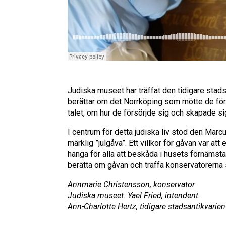
Judiska museet har träffat den tidigare stad
berättar om det Norrköping som mötte de förs
talet, om hur de försörjde sig och skapade sig 
I centrum för detta judiska liv stod den Ma
märklig ”julgåva”. Ett villkor för gåvan var a
hänga för alla att beskåda i husets förnämst
berätta om gåvan och träffa konservatorerna
Annmarie Christensson, konservator
Judiska museet: Yael Fried, intendent
Ann-Charlotte Hertz, tidigare stadsantikvarie