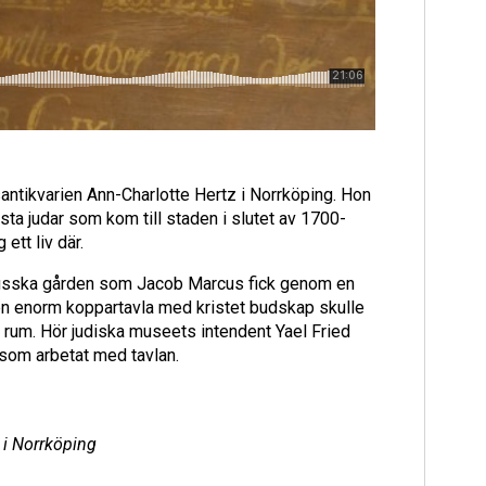
santikvarien Ann-Charlotte Hertz i Norrköping. Hon
ta judar som kom till staden i slutet av 1700-
ett liv där.
rcusska gården som Jacob Marcus fick genom en
tt en enorm koppartavla med kristet budskap skulle
a rum. Hör judiska museets intendent Yael Fried
 som arbetat med tavlan.
n i Norrköping