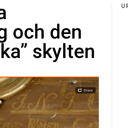
a
U
g och den
ka” skylten