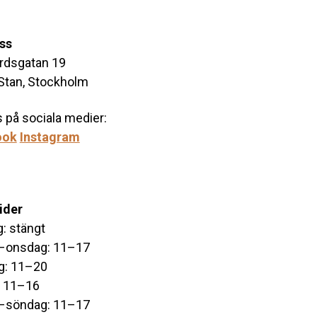
oss
årdsgatan 19
Stan, Stockholm
s på sociala medier:
ook
Instagram
ider
: stängt
–onsdag: 11–17
g: 11–20
: 11–16
–söndag: 11–17