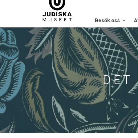
Besök oss
A
DET