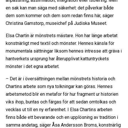
anpassning, assimilation, integration eller isolering. Men
en sak kan man säga med säkerhet: det påverkar både
dem som kommer och dem som redan finns här, säger
Christina Gamstorp, museichef på Judiska Museet.
Elsa Chartin är mönstrets mästare. Hon har länge arbetat
konstnärligt med textil och mönster. Hennes känsla för
monumentala sättningar liksom hennes intresse att gräva i
hantverkets ursprung har återupplivat kattuntryckets
mönster i det egna arbetet.
– Det är i översättningen mellan mönstrets historia och
Chartins arbete som nya tolkningar kan göras. Hennes
arbetsmetod blir en metafor för hur fragment ur historien
viks ihop, buntas och färgas för att sedan omtolkas och
vecklas ut till en ny erfarenhet. I Elsa Chartins arbeten
finns både ett bevarande och en upplösning av tradition i
samma andetag, säger Åsa Andersson Broms, konstnärlig