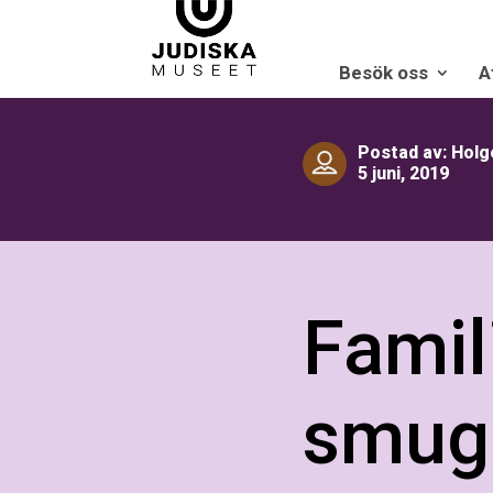
Besök oss
A
Postad av: Holg
5 juni, 2019
Famil
smugg