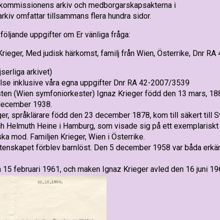
skommissionens arkiv och medborgarskapsakterna i
rkiv omfattar tillsammans flera hundra sidor.
 följande uppgifter om Er vänliga fråga:
Krieger, Med judisk härkomst, familj från Wien, Österrike, Dnr R
serliga arkivet)
se inklusive våra egna uppgifter Dnr RA 42-2007/3539
ten (Wien symfoniorkester) Ignaz Krieger född den 13 mars, 188
 i december 1938.
r, språklärare född den 23 december 1878, kom till säkert till Sve
ch Helmuth Heine i Hamburg, som visade sig på ett exemplariskt 
iska mod. Familjen Krieger, Wien i Österrike.
Äktenskapet förblev barnlöst. Den 5 december 1958 var båda er
 15 februari 1961, och maken Ignaz Krieger avled den 16 juni 19