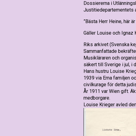
Dossiererna i Utlänning
Justitiedepartementets a
”Bästa Herr Heine, här är
Gäller Louise och Ignaz 
Riks arkivet (Svenska kej
Sammanfattade bekräftel
Musikläraren och organis
säkert till Sverige i jul,
Hans hustru Louise Kriege
1939 via Erna familjen o
civilkurage för detta jud
År 1911 var Wien gift. 
medborgare.
Louise Krieger avled den