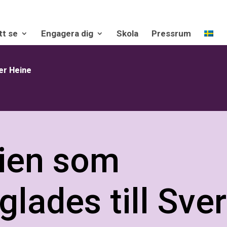
tt se
Engagera dig
Skola
Pressrum
er Heine
ien som
lades till Sver