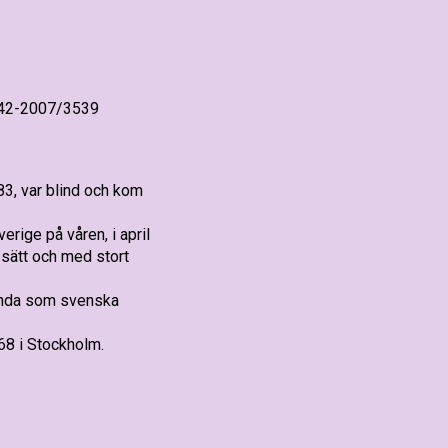
A 42-2007/3539
3, var blind och kom
rige på våren, i april
sätt och med stort
kända som svenska
68 i Stockholm.