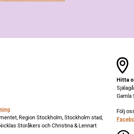
Hitta 
Själag
Gamla 
sning
Följ os
mentet, Region Stockholm, Stockholm stad,
Faceb
 Nicklas Storåkers och Christina & Lennart