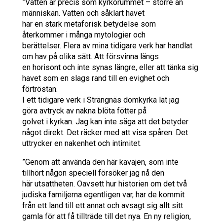
”Vatten är precis som kyrkorummet – större än
människan. Vatten och såklart havet
har en stark metaforisk betydelse som
återkommer i många mytologier och
berättelser. Flera av mina tidigare verk har handlat
om hav på olika sätt. Att försvinna längs
en horisont och inte synas längre, eller att tänka sig
havet som en slags rand till en evighet och
förtröstan.
I ett tidigare verk i Strängnäs domkyrka lät jag
göra avtryck av nakna blöta fötter på
golvet i kyrkan. Jag kan inte säga att det betyder
något direkt. Det räcker med att visa spåren. Det
uttrycker en nakenhet och intimitet.
”Genom att använda den här kavajen, som inte
tillhört någon speciell försöker jag nå den
här utsattheten. Oavsett hur historien om det två
judiska familjerna egentligen var, har de kommit
från ett land till ett annat och avsagt sig allt sitt
gamla för att få tillträde till det nya. En ny religion,