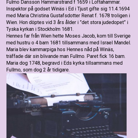
Fulmo Dansson Hammarstrand f 1659 i Loftahammar.
Inspektor på godset Winäs i Ed i Tjust gifte sig 11.4.1694
med Maria Christina Gustafsdotter Renat f. 1678 troligen i
Wien. Hon döptes vid 3 års ålder i ”det stora judedopet” i
Tyska kyrkan i Stockholm 1681.
Hennes far från Wien hette Moses Jacob, kom till Sverige
med hustru o 4 barn 1681 tillsammans med Israel Mandel.
Maria blev kammarpiga hos Hennes nåd på Winäs,
träffade där sin blivande man Fullmo. Paret fick 16 barn.
Maria dog 1748, begravd i Eds kyrka tillsammans med
Fullmo, som dog 2 år tidigare.