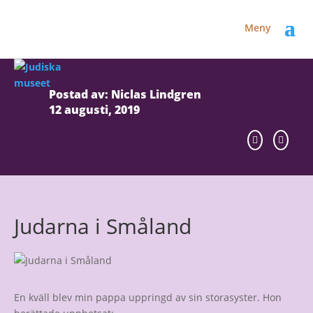
Meny
Postad av: Niclas Lindgren
12 augusti, 2019
Judarna i Småland
En kväll blev min pappa uppringd av sin storasyster. Hon