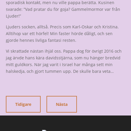
sporadisk kontakt, men nu ville pappa berätta. Kusinen
svarade: ”Vad pratar du för goja? Gammelmormor var från
Ljuder!”
Ljuders socken, alltså. Precis som Karl-Oskar och Kristina.
Alltihop var ett hörfel! Min faster hörde dåligt, och sen
gjorde hennes livliga fantasi resten.
Vi skrattade nästan ihjäl oss. Pappa dog för övrigt 2016 och
jag ärvde hans kära davidsstjärna, som nu hänger bredvid
mitt guldkors. När jag varit i Israel har många sett min
halskedja, och gjort tummen upp. De skulle bara veta…
Tidigare
Nästa