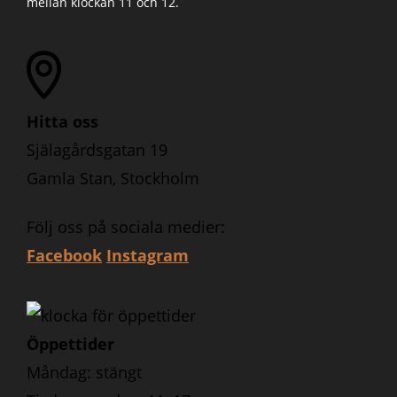
mellan klockan 11 och 12.
Hitta oss
Själagårdsgatan 19
Gamla Stan, Stockholm
Följ oss på sociala medier:
Facebook
Instagram
Öppettider
Måndag: stängt