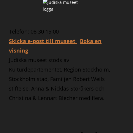
Telefon: 08 30 15 00
Skicka e-post till museet
Boka en
visning
Judiska museet stöds av
Kulturdepartementet, Region Stockholm,
Stockholm stad, Familjen Robert Weils
stiftelse, Anna & Nicklas Storåkers och
Christina & Lennart Blecher med flera.