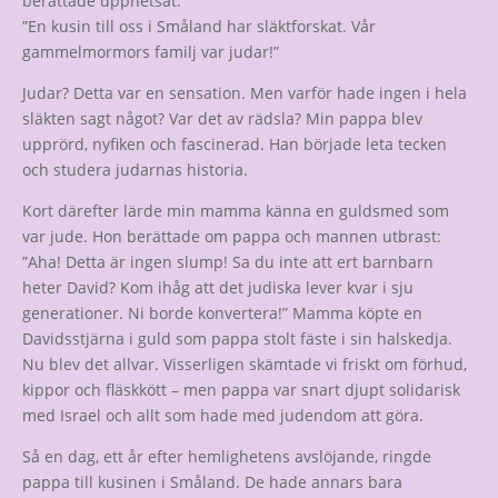
berättade upphetsat:
”En kusin till oss i Småland har släktforskat. Vår
gammelmormors familj var judar!”
Judar? Detta var en sensation. Men varför hade ingen i hela
släkten sagt något? Var det av rädsla? Min pappa blev
upprörd, nyfiken och fascinerad. Han började leta tecken
och studera judarnas historia.
Kort därefter lärde min mamma känna en guldsmed som
var jude. Hon berättade om pappa och mannen utbrast:
”Aha! Detta är ingen slump! Sa du inte att ert barnbarn
heter David? Kom ihåg att det judiska lever kvar i sju
generationer. Ni borde konvertera!” Mamma köpte en
Davidsstjärna i guld som pappa stolt fäste i sin halskedja.
Nu blev det allvar. Visserligen skämtade vi friskt om förhud,
kippor och fläskkött – men pappa var snart djupt solidarisk
med Israel och allt som hade med judendom att göra.
Så en dag, ett år efter hemlighetens avslöjande, ringde
pappa till kusinen i Småland. De hade annars bara