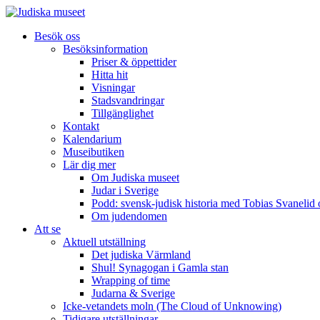
Besök oss
Besöksinformation
Priser & öppettider
Hitta hit
Visningar
Stadsvandringar
Tillgänglighet
Kontakt
Kalendarium
Museibutiken
Lär dig mer
Om Judiska museet
Judar i Sverige
Podd: svensk-judisk historia med Tobias Svanelid
Om judendomen
Att se
Aktuell utställning
Det judiska Värmland
Shul! Synagogan i Gamla stan
Wrapping of time
Judarna & Sverige
Icke-vetandets moln (The Cloud of Unknowing)
Tidigare utställningar