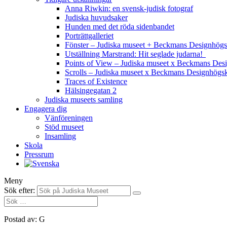
Anna Riwkin: en svensk-judisk fotograf
Judiska huvudsaker
Hunden med det röda sidenbandet
Porträttgalleriet
Fönster – Judiska museet + Beckmans Designhögs
Utställning Marstrand: Hit seglade judarna!
Points of View – Judiska museet x Beckmans Des
Scrolls – Judiska museet x Beckmans Designhögs
Traces of Existence
Hälsingegatan 2
Judiska museets samling
Engagera dig
Vänföreningen
Stöd museet
Insamling
Skola
Pressrum
Meny
Sök efter:
Postad av: G